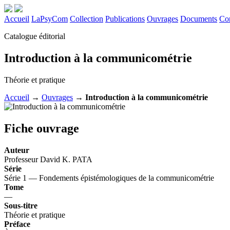
Accueil
LaPsyCom
Collection
Publications
Ouvrages
Documents
Co
Catalogue éditorial
Introduction à la communicométrie
Théorie et pratique
Accueil
→
Ouvrages
→
Introduction à la communicométrie
Fiche ouvrage
Auteur
Professeur David K. PATA
Série
Série 1 — Fondements épistémologiques de la communicométrie
Tome
—
Sous-titre
Théorie et pratique
Préface